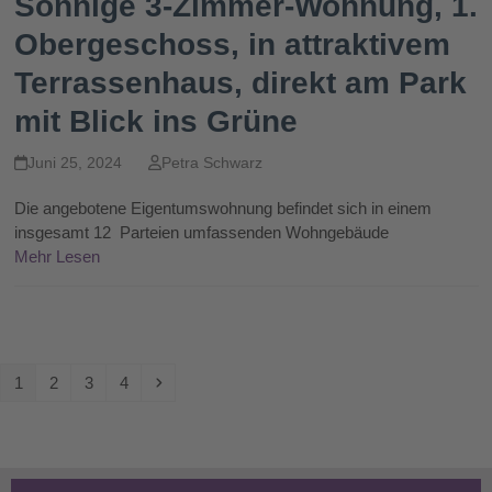
Sonnige 3-Zimmer-Wohnung, 1.
Obergeschoss, in attraktivem
Terrassenhaus, direkt am Park
mit Blick ins Grüne
Juni 25, 2024
Petra Schwarz
Die angebotene Eigentumswohnung befindet sich in einem
insgesamt 12 Parteien umfassenden Wohngebäude
Mehr Lesen
Seite
Seite
Seite
Seite
Vorwärts
1
2
3
4