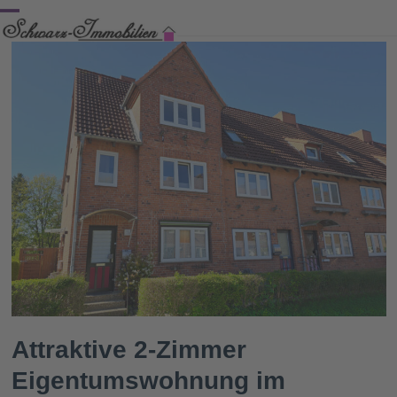
Skip
Open
Close
to
content
mobile
mobile
menu
menu
Attraktive 2-Zimmer
Eigentumswohnung im