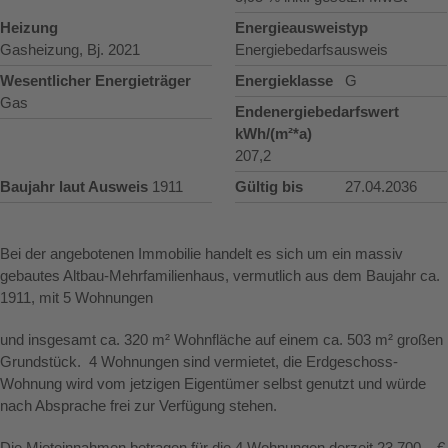
Heizung
Energieausweistyp
Gasheizung, Bj. 2021
Energiebedarfsausweis
Wesentlicher Energieträger
Energieklasse
G
Gas
Endenergiebedarfswert
kWh/(m²*a)
207,2
Baujahr laut Ausweis
1911
Gültig bis
27.04.2036
Bei der angebotenen Immobilie handelt es sich um ein massiv
gebautes Altbau-Mehrfamilienhaus, vermutlich aus dem Baujahr ca.
1911, mit 5 Wohnungen
und insgesamt ca. 320 m² Wohnfläche auf einem ca. 503 m² großen
Grundstück. 4 Wohnungen sind vermietet, die Erdgeschoss-
Wohnung wird vom jetzigen Eigentümer selbst genutzt und würde
nach Absprache frei zur Verfügung stehen.
Die Mieteinnahmen betragen für die 4 Wohnungen derzeit 23.700,– €