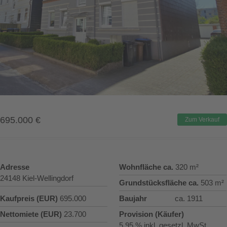
695.000
€
Zum Verkauf
Adresse
Wohnfläche ca.
320 m²
24148 Kiel-Wellingdorf
Grundstücksfläche ca.
503 m²
Kaufpreis (EUR)
695.000
Baujahr
ca. 1911
Nettomiete (EUR)
23.700
Provision (Käufer)
5,95 % inkl. gesetzl. MwSt