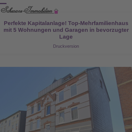
Skip
Open
Close
to
content
mobile
mobile
Perfekte Kapitalanlage! Top-Mehrfamilienhaus
menu
menu
mit 5 Wohnungen und Garagen in bevorzugter
Lage
Druckversion