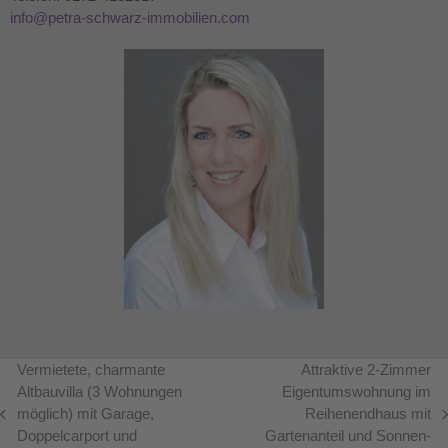
info@petra-schwarz-immobilien.com
Vermietete, charmante
Attraktive 2-Zimmer
Altbauvilla (3 Wohnungen
Eigentumswohnung im
möglich) mit Garage,
Reihenendhaus mit
vorheriger
Nächster
Doppelcarport und
Gartenanteil und Sonnen-
Beitrag:
Beitrag: