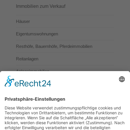
Immobilien zum Verkauf
Häuser
Eigentumswohnungen
Resthöfe, Bauernhöfe, Pferdeimmobilien
Reitanlagen
Anlageimmobilien
Gewerbeimmobilien
Immobilien zur Vermietung