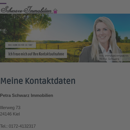
Skip
Open
Close
to
content
mobile
mobile
menu
menu
WAS KANN ICH FÜR SIE TUN?
Ich freue mich auf Ihre Kontaktaufnahme
Ihre Immobilienmaklerin
Petra Schwarz
Meine Kontaktdaten
Petra Schwarz Immobilien
Illerweg 73
24146 Kiel
Tel.: 0172-4132317