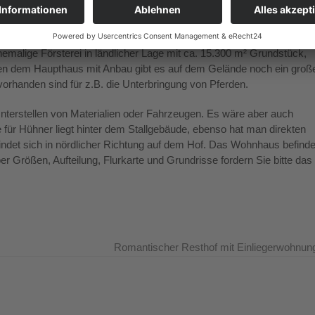
emalige Försterei in ländlicher Lage mit ca. 15.300 m² Grundstück,
n dem Haupthaus mit Anbau gibt es auf dem Gelände noch ein groß
orhanden sind für z.B. die Unterbringung von Pferden.
terstellen von Materialien oder Fahrzeugen. Es wäre aber auch
ür Hühner liegt hinter dem Stallgebäude, ebenso hat man direkten
ndet sich in nördlicher Richtung auf dem Hof. Das Wohnhaus befinde
er Größen, Aufteilung, Flurkarte und Grundrisse fordern Sie bitte das
Romantischer Resthof mit Einliegerwohnung
Nächster
Beitrag: