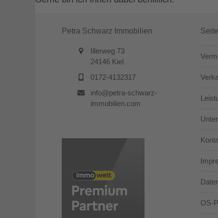
Petra Schwarz Immobilien
Seit
Illerweg 73
Verm
24146 Kiel
0172-4132317
Verk
info@petra-schwarz-
Leist
immobilien.com
Unte
Konta
Impr
Date
OS-Pl