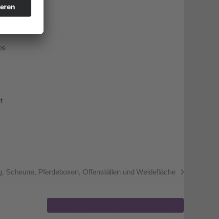
es
t
, Scheune, Pferdeboxen, Offenställen und Weidefläche
Jetzt Kontakt aufnehmen