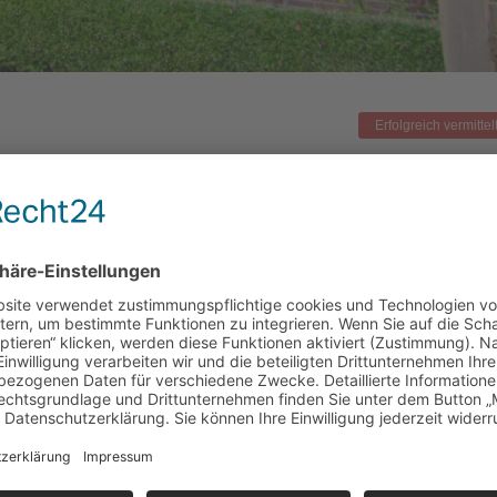
Erfolgreich vermittel
Anzahl Bäder
3
Grundstücksfläche ca.
15.365 m²
Baujahr
1871
t
Heizung
Öl, Holz
Wesentlicher Energieträger
Heizöl, Stückholz
Endenergiebedarfswert kWh/(m²*a)
252
Gültig bis
08.12.2032