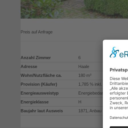
Preis auf Anfrage
Anzahl Zimmer
6
Adresse
Haale
Wohn/Nutzfläche ca.
180 m²
Provision (Käufer)
1,785 % inkl. gesetzl. MwS
Energieausweistyp
Energiebedarfsausweis
Energieklasse
H
Baujahr laut Ausweis
1871, Anbau 1950er Jahre