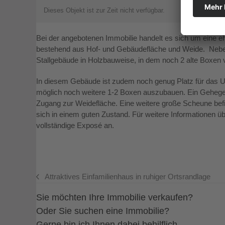
Dieses Objekt ist zur Zeit nicht verfügbar.
Bei der angebotenen Immobilie handelt es sich um eine eh
bestehend aus Hof- und Gebäudefläche und Weide. Nebe
Stallgebäude in Holzbauweise, in dem noch 2 alte Boxen v
In diesem Gebäude ist zudem noch genug Platz für das Un
möglich noch weitere 1-2 Boxen auszubauen. Ein Gehege f
Zugang zur Weidefläche. Eine weitere große Scheune befi
sich in einem guten Zustand. Für weitere Informationen üb
vollständige Exposé an.
Attraktives Einfamilienhaus in ruhiger Ortsrandlage
vorheriger
Beitrag:
Sie möchten Ihre Immobilie verkaufen?
Oder Sie suchen eine Immobilie?
Gerne bin ich Ihnen dabei behilflich.