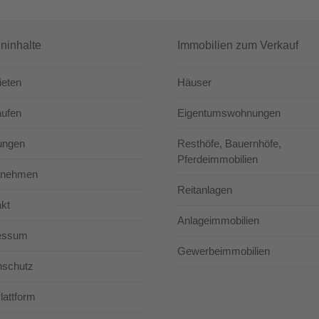
eninhalte
Immobilien zum Verkauf
ieten
Häuser
aufen
Eigentumswohnungen
ungen
Resthöfe, Bauernhöfe,
Pferdeimmobilien
rnehmen
Reitanlagen
kt
Anlageimmobilien
essum
Gewerbeimmobilien
nschutz
attform