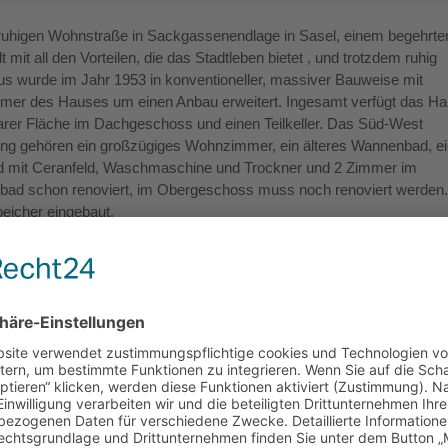
er ruhigen Wohnstraße in Sackgassenendlage in Sasel, einem begehrte
mit all den Vorteilen, die das Stadtleben bietet , und trotzdem ruhig
s wurde im Jahr 1953 in konventioneller, massiver Bauweise mit
mer des Hauses um einen Anbau erweitert. Ingesamt verfügt das H
rer Fläche im Dachgeschoss und einen Teilkeller. Das Süd-West
tung gehören ein großzügiges Wohnzimmer, ein älteres Wannenbad, e
rd mit Ceranfeld, Waschmaschine und Trockner und 2 Zimmer im
bad schon renoviert, im Obergeschoss muss noch renoviert werden.
eicher eingebaut.
htigungstermin vorgelegt.
drisse fordern Sie bitte das ausführliche Exposé an.