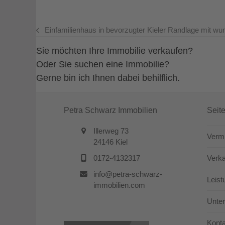
Einfamilienhaus in bevorzugter Kieler Randlage mit w
vorheriger
Beitrag:
Sie möchten Ihre Immobilie verkaufen?
Oder Sie suchen eine Immobilie?
Gerne bin ich Ihnen dabei behilflich.
Petra Schwarz Immobilien
Seit
Illerweg 73
Verm
24146 Kiel
0172-4132317
Verk
info@petra-schwarz-
Leist
immobilien.com
Unte
Konta