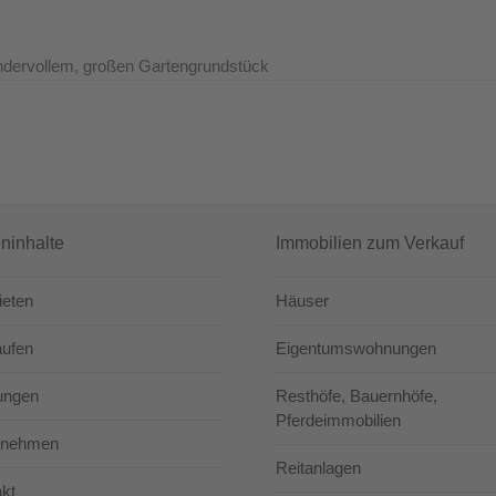
undervollem, großen Gartengrundstück
eninhalte
Immobilien zum Verkauf
ieten
Häuser
aufen
Eigentumswohnungen
ungen
Resthöfe, Bauernhöfe,
Pferdeimmobilien
rnehmen
Reitanlagen
kt