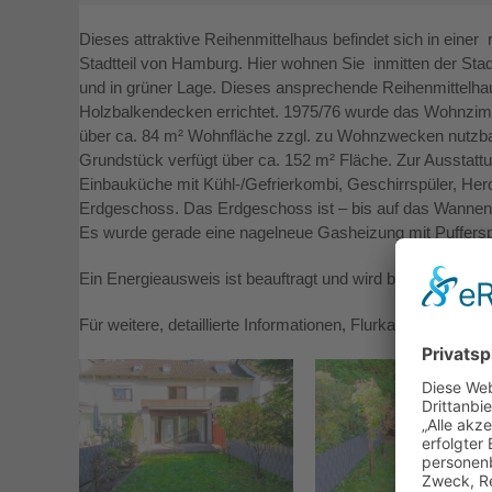
Dieses attraktive Reihenmittelhaus befindet sich in ein
Stadtteil von Hamburg. Hier wohnen Sie inmitten der Stadt 
und in grüner Lage.
Dieses ansprechende Reihenmittelhau
Holzbalkendecken errichtet. 1975/76 wurde das Wohnzim
über ca. 84 m² Wohnfläche zzgl. zu Wohnzwecken nutzba
Grundstück verfügt über ca. 152 m² Fläche. Zur Ausstat
Einbauküche mit Kühl-/Gefrierkombi, Geschirrspüler, He
Erdgeschoss. Das Erdgeschoss ist – bis auf das Wannen
Es wurde gerade eine nagelneue Gasheizung mit Puffersp
Ein Energieausweis ist beauftragt und wird bis zum Besic
Für weitere, detaillierte Informationen, Flurkarte und Grun