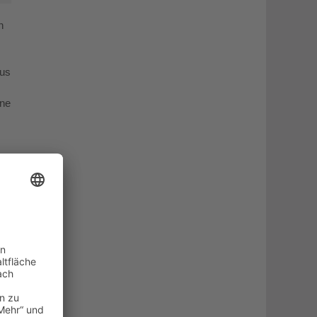
n
aus
ine