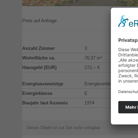
Preis auf Anfrage
Anzahl Zimmer
3
Wohnfläche ca.
76,37 m²
Hausgeld (EUR)
272,-- €
Energieausweistyp
Energieverbrauchsauswei
Energieklasse
E
Baujahr laut Ausweis
1974
Dieses Objekt ist zur Zeit nicht verfügbar.