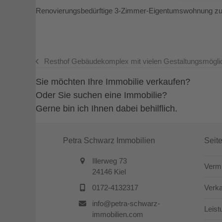
Renovierungsbedürftige 3-Zimmer-Eigentumswohnung zur 
Resthof Gebäudekomplex mit vielen Gestaltungsmöglic
vorheriger
Beitrag:
Sie möchten Ihre Immobilie verkaufen?
Oder Sie suchen eine Immobilie?
Gerne bin ich Ihnen dabei behilflich.
Petra Schwarz Immobilien
Seit
Illerweg 73
Verm
24146 Kiel
0172-4132317
Verk
info@petra-schwarz-
Leist
immobilien.com