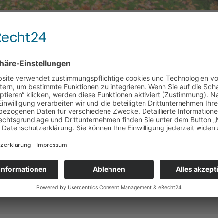
Erfolgreich vermittel
Adresse
24768 Rendsburg
Baujahr
1974
Provision (Käufer)
6,25 % inkl. gesetzl. Umsatzsteuer
s
Wesentlicher Energieträger
Öl
Endenergieverbrauchswert kWh/(m²*a)
143
Gültig bis
01.02.2028