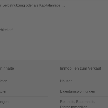
Selbstnutzung oder als Kapitalanlage….
hkeiten!
eninhalte
Immobilien zum Verkauf
ieten
Häuser
aufen
Eigentumswohnungen
ungen
Resthöfe, Bauernhöfe,
Pferdeimmobilien