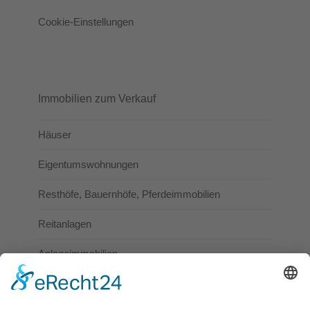
Cookie-Einstellungen
Immobilien zum Verkauf
Häuser
Eigentumswohnungen
Resthöfe, Bauernhöfe, Pferdeimmobilien
Reitanlagen
Anlageimmobilien
Gewerbeimmobilien