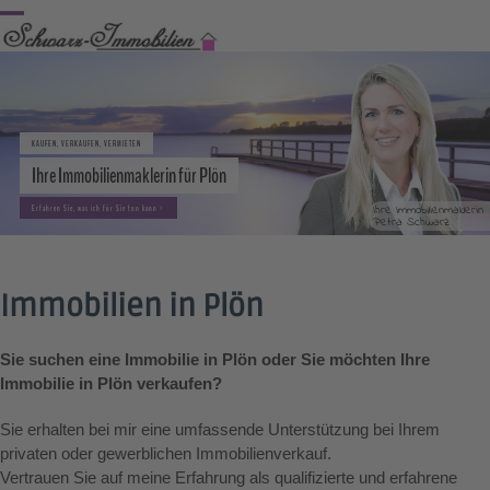
Skip
Open
Close
to
content
mobile
mobile
menu
menu
KAUFEN, VERKAUFEN, VERMIETEN
Ihre Immobilienmaklerin für Plön
Ihre Immobilienmaklerin
Erfahren Sie, was ich für Sie tun kann >
Petra Schwarz
Immobilien in Plön
Sie suchen eine Immobilie in Plön oder Sie möchten Ihre
Immobilie in Plön verkaufen?
Sie erhalten bei mir eine umfassende Unterstützung bei Ihrem
privaten oder gewerblichen Immobilienverkauf.
Vertrauen Sie auf meine Erfahrung als qualifizierte und erfahrene